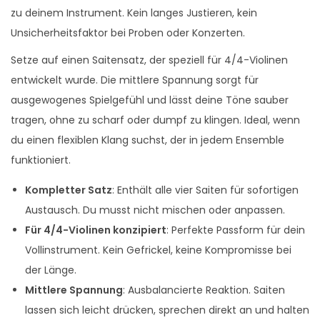
i
zu deinem Instrument. Kein langes Justieren, kein
t
Unsicherheitsfaktor bei Proben oder Konzerten.
e
Setze auf einen Saitensatz, der speziell für 4/4-Violinen
n
entwickelt wurde. Die mittlere Spannung sorgt für
s
ausgewogenes Spielgefühl und lässt deine Töne sauber
a
tragen, ohne zu scharf oder dumpf zu klingen. Ideal, wenn
t
du einen flexiblen Klang suchst, der in jedem Ensemble
z
funktioniert.
M
e
Kompletter Satz
: Enthält alle vier Saiten für sofortigen
n
Austausch. Du musst nicht mischen oder anpassen.
g
Für 4/4-Violinen konzipiert
: Perfekte Passform für dein
e
Vollinstrument. Kein Gefrickel, keine Kompromisse bei
der Länge.
Mittlere Spannung
: Ausbalancierte Reaktion. Saiten
lassen sich leicht drücken, sprechen direkt an und halten