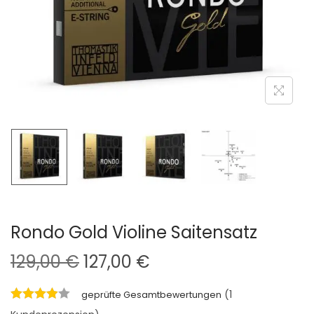
i
o
n
Rondo Gold Violine Saitensatz
U
A
129,00
€
127,00
€
r
k
(
1
geprüfte Gesamtbewertungen
s
t