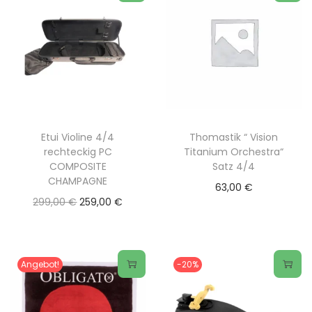
Etui Violine 4/4
Thomastik “ Vision
rechteckig PC
Titanium Orchestra“
COMPOSITE
Satz 4/4
CHAMPAGNE
63,00
€
U
A
299,00
€
259,00
€
r
k
s
t
p
u
Angebot!
-20%
r
e
D
ü
l
i