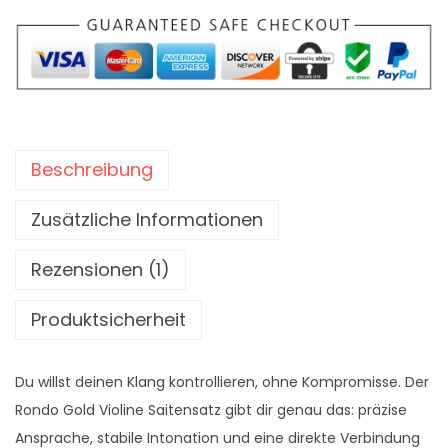
w
2
n
a
7
d
r
,
o
:
0
G
1
0
o
2
l
Beschreibung
9
€
d
,
.
V
Zusätzliche Informationen
0
i
0
o
Rezensionen (1)
l
€
i
Produktsicherheit
n
e
Du willst deinen Klang kontrollieren, ohne Kompromisse. Der
S
Rondo Gold Violine Saitensatz gibt dir genau das: präzise
a
Ansprache, stabile Intonation und eine direkte Verbindung