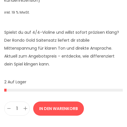
Kundenrezension)
p
u
r
e
inkl. 19 % MwSt.
ü
l
n
l
Spielst du auf 4/4-Violine und willst sofort präzisen Klang?
g
e
Der Rondo Gold Saitensatz liefert dir stabile
l
r
Mittenspannung für klaren Ton und direkte Ansprache.
i
P
Aktuell zum Angebotspreis – entdecke, wie differenziert
c
r
dein Spiel klingen kann.
h
e
e
i
r
s
2 Auf Lager
P
i
r
s
e
t
IN DEN WARENKORB
i
:
R
s
1
o