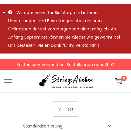
Wir optimieren für Sie! Aufgrund interner
Umstellungen sind Bestellungen über unseren
Onlineshop derzeit vorübergehend nicht möglich. Ab
Anfang September können Sie wieder wie gewohnt bei
uns bestellen. Vielen Dank für Ihr Verständnis!
Kostenloser Versand bei Bestellungen über 30 €
0
S
S
k
k
i
i
Filter
p
p
t
t
o
o