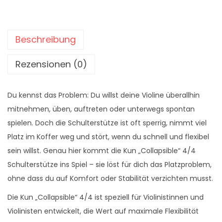
w
6
a
,
r
9
Beschreibung
:
0
4
Rezensionen (0)
0
€
,
.
Du kennst das Problem: Du willst deine Violine überallhin
0
mitnehmen, üben, auftreten oder unterwegs spontan
0
spielen. Doch die Schulterstütze ist oft sperrig, nimmt viel
Platz im Koffer weg und stört, wenn du schnell und flexibel
€
sein willst. Genau hier kommt die Kun „Collapsible“ 4/4
Schulterstütze ins Spiel – sie löst für dich das Platzproblem,
ohne dass du auf Komfort oder Stabilität verzichten musst.
Die Kun „Collapsible“ 4/4 ist speziell für Violinistinnen und
Violinisten entwickelt, die Wert auf maximale Flexibilität