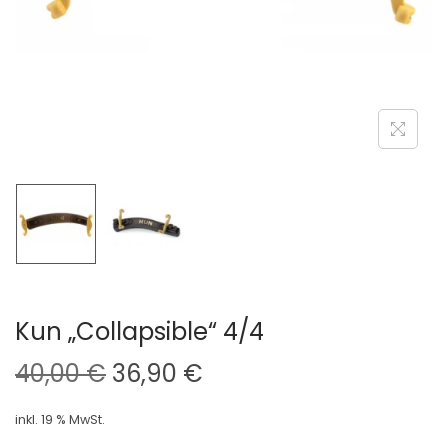
i
o
n
Kun „Collapsible“ 4/4
U
A
40,00
€
36,90
€
r
k
inkl. 19 % MwSt.
s
t