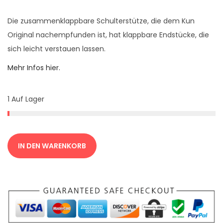
p
u
r
e
Die zusammenklappbare Schulterstütze, die dem Kun
ü
l
Original nachempfunden ist, hat klappbare Endstücke, die
n
l
sich leicht verstauen lassen.
g
e
Mehr Infos hier.
l
r
i
P
c
r
1 Auf Lager
h
e
e
i
r
s
IN DEN WARENKORB
P
i
r
s
e
t
i
:
s
3