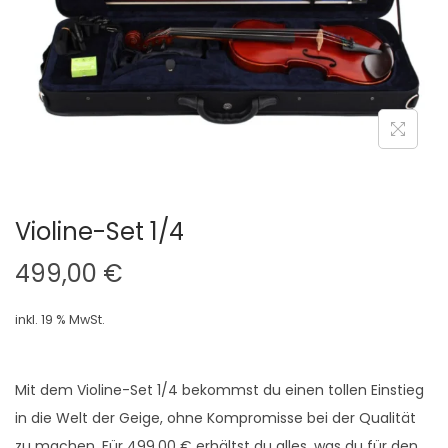
i
o
n
Violine-Set 1/4
499,00
€
inkl. 19 % MwSt.
Mit dem Violine-Set 1/4 bekommst du einen tollen Einstieg
in die Welt der Geige, ohne Kompromisse bei der Qualität
zu machen. Für 499,00 € erhältst du alles, was du für den