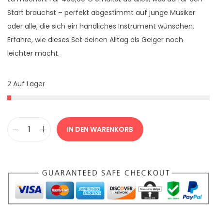
Start brauchst – perfekt abgestimmt auf junge Musiker
oder alle, die sich ein handliches Instrument wünschen.
Erfahre, wie dieses Set deinen Alltag als Geiger noch
leichter macht.
2 Auf Lager
IN DEN WARENKORB
V
i
o
l
i
n
e