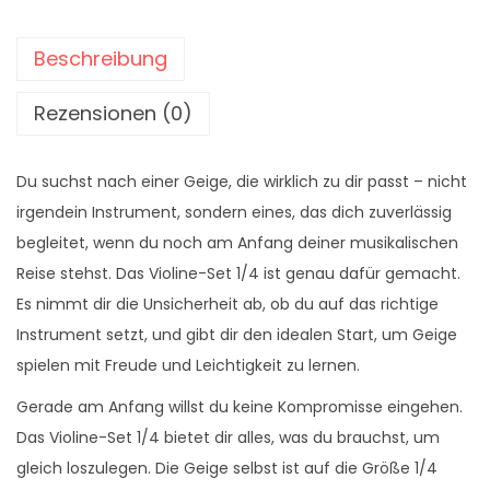
-
Beschreibung
S
e
Rezensionen (0)
t
1
Du suchst nach einer Geige, die wirklich zu dir passt – nicht
/
irgendein Instrument, sondern eines, das dich zuverlässig
4
begleitet, wenn du noch am Anfang deiner musikalischen
M
Reise stehst. Das Violine-Set 1/4 ist genau dafür gemacht.
e
Es nimmt dir die Unsicherheit ab, ob du auf das richtige
n
Instrument setzt, und gibt dir den idealen Start, um Geige
g
spielen mit Freude und Leichtigkeit zu lernen.
e
Gerade am Anfang willst du keine Kompromisse eingehen.
Das Violine-Set 1/4 bietet dir alles, was du brauchst, um
gleich loszulegen. Die Geige selbst ist auf die Größe 1/4