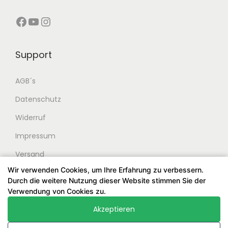
r
s
4
€
9
P
i
Facebook
YouTube
Instagram
,
.
,
r
s
0
0
e
t
Support
0
0
i
:
s
8
AGB´s
€
€
w
9
Datenschutz
a
9
r
,
Widerruf
:
0
Impressum
9
0
Versand
9
Wir verwenden Cookies, um Ihre Erfahrung zu verbessern.
9
€
Durch die weitere Nutzung dieser Website stimmen Sie der
,
.
Verwendung von Cookies zu.
0
Akzeptieren
0
© 2024 Stringsatelier. Alle Rechte vorbehalten. Entworfen