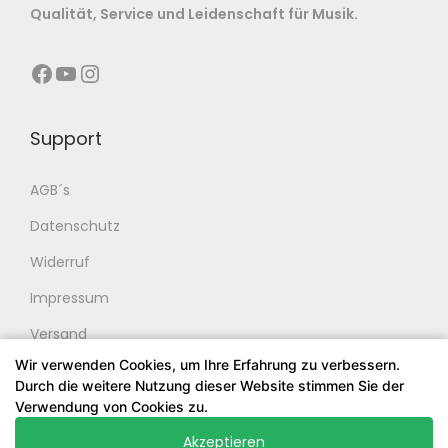
e
i
Qualität, Service und Leidenschaft für Musik.
r
s
P
i
Facebook
YouTube
Instagram
r
s
e
t
Support
i
:
s
5
AGB´s
w
7
Datenschutz
a
,
r
0
Widerruf
:
0
Impressum
6
Versand
0
€
Wir verwenden Cookies, um Ihre Erfahrung zu verbessern.
,
.
Durch die weitere Nutzung dieser Website stimmen Sie der
2
Verwendung von Cookies zu.
0
Akzeptieren