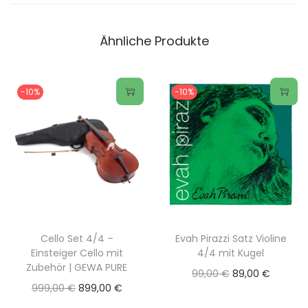
Ähnliche Produkte
-10%
-10%
Cello Set 4/4 –
Evah Pirazzi Satz Violine
Einsteiger Cello mit
4/4 mit Kugel
Zubehör | GEWA PURE
U
A
99,00
€
89,00
€
U
A
999,00
€
899,00
€
r
k
r
k