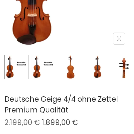
i
o
n
Deutsche Geige 4/4 ohne Zettel
Premium Qualität
U
A
2.199,00
€
1.899,00
€
r
k