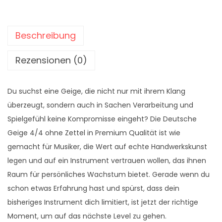
s
1
w
.
a
8
Beschreibung
r
9
Rezensionen (0)
:
9
2
,
.
0
Du suchst eine Geige, die nicht nur mit ihrem Klang
1
0
überzeugt, sondern auch in Sachen Verarbeitung und
9
Spielgefühl keine Kompromisse eingeht? Die Deutsche
9
€
Geige 4/4 ohne Zettel in Premium Qualität ist wie
,
.
gemacht für Musiker, die Wert auf echte Handwerkskunst
0
legen und auf ein Instrument vertrauen wollen, das ihnen
0
Raum für persönliches Wachstum bietet. Gerade wenn du
schon etwas Erfahrung hast und spürst, dass dein
€
bisheriges Instrument dich limitiert, ist jetzt der richtige
Moment, um auf das nächste Level zu gehen.