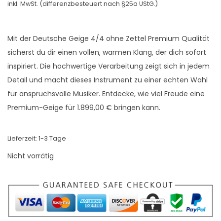
inkl. MwSt. (differenzbesteuert nach §25a UStG.)
s
t
p
u
r
e
Mit der Deutsche Geige 4/4 ohne Zettel Premium Qualität
ü
l
sicherst du dir einen vollen, warmen Klang, der dich sofort
n
l
inspiriert. Die hochwertige Verarbeitung zeigt sich in jedem
g
e
Detail und macht dieses Instrument zu einer echten Wahl
l
r
für anspruchsvolle Musiker. Entdecke, wie viel Freude eine
i
P
Premium-Geige für 1.899,00 € bringen kann.
c
r
h
e
Lieferzeit:
1-3 Tage
e
i
Nicht vorrätig
r
s
P
i
r
s
e
t
i
: