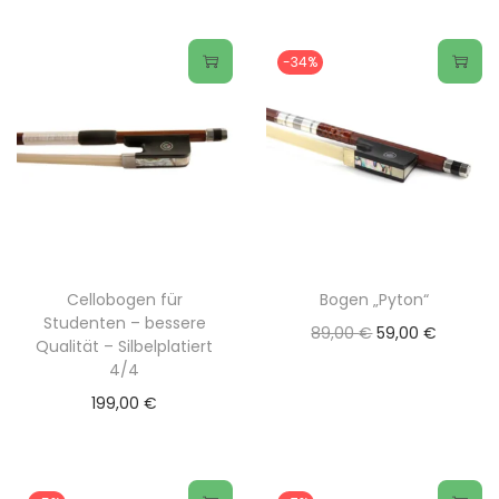
-34%
Cellobogen für
Bogen „Pyton“
Studenten – bessere
U
A
89,00
€
59,00
€
Qualität – Silbelplatiert
r
k
4/4
s
t
199,00
€
p
u
r
e
ü
l