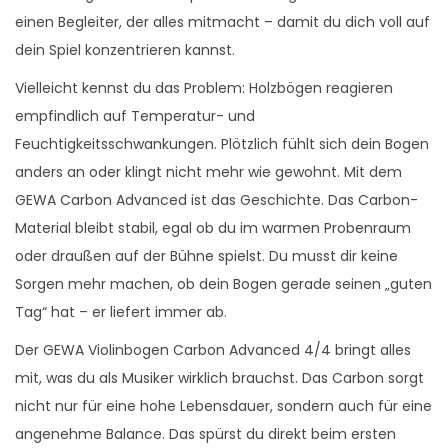
einen Begleiter, der alles mitmacht – damit du dich voll auf
n
dein Spiel konzentrieren kannst.
A
d
Vielleicht kennst du das Problem: Holzbögen reagieren
v
empfindlich auf Temperatur- und
a
Feuchtigkeitsschwankungen. Plötzlich fühlt sich dein Bogen
n
anders an oder klingt nicht mehr wie gewohnt. Mit dem
c
GEWA Carbon Advanced ist das Geschichte. Das Carbon-
e
Material bleibt stabil, egal ob du im warmen Probenraum
d
oder draußen auf der Bühne spielst. Du musst dir keine
4
Sorgen mehr machen, ob dein Bogen gerade seinen „guten
/
Tag“ hat – er liefert immer ab.
4
Der GEWA Violinbogen Carbon Advanced 4/4 bringt alles
M
mit, was du als Musiker wirklich brauchst. Das Carbon sorgt
e
nicht nur für eine hohe Lebensdauer, sondern auch für eine
n
angenehme Balance. Das spürst du direkt beim ersten
g