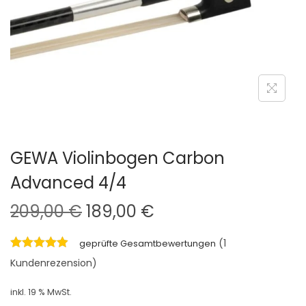
i
o
n
GEWA Violinbogen Carbon
Advanced 4/4
U
A
209,00
€
189,00
€
r
k
(
1
geprüfte Gesamtbewertungen
s
t
Kundenrezension)
p
u
r
e
inkl. 19 % MwSt.