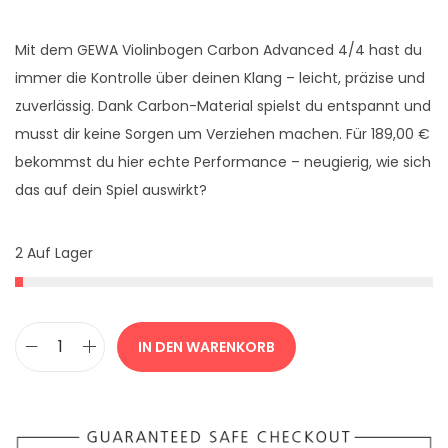
ü
l
n
l
Mit dem GEWA Violinbogen Carbon Advanced 4/4 hast du
g
e
immer die Kontrolle über deinen Klang – leicht, präzise und
l
r
zuverlässig. Dank Carbon-Material spielst du entspannt und
i
P
musst dir keine Sorgen um Verziehen machen. Für 189,00 €
c
r
bekommst du hier echte Performance – neugierig, wie sich
h
e
das auf dein Spiel auswirkt?
e
i
r
s
P
i
2 Auf Lager
r
s
e
t
i
:
IN DEN WARENKORB
s
1
G
w
8
E
a
9
W
A