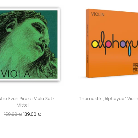
stro Evah Pirazzi Viola Satz
Thomastik „Alphayue“ Violi
Mittel
U
A
159,00
€
139,00
€
r
k
s
t