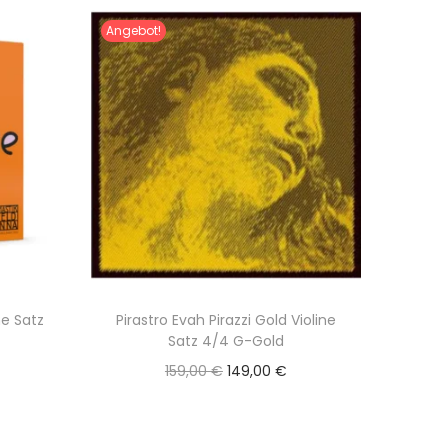
Angebot!
ne Satz
Pirastro Evah Pirazzi Gold Violine
Satz 4/4 G-Gold
U
A
159,00
€
149,00
€
r
k
s
t