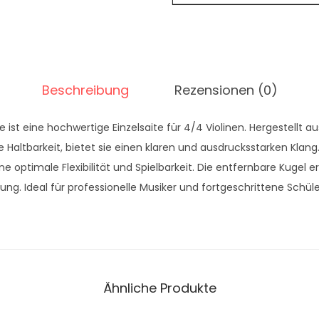
a
9
r
0
:
1
€
Beschreibung
Rezensionen (0)
2
.
,
ne ist eine hochwertige Einzelsaite für 4/4 Violinen. Hergestellt 
0
e Haltbarkeit, bietet sie einen klaren und ausdrucksstarken Klang.
0
ne optimale Flexibilität und Spielbarkeit. Die entfernbare Kugel er
ung. Ideal für professionelle Musiker und fortgeschrittene Schüle
€
Ähnliche Produkte