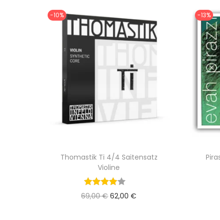
-10%
-13%
Thomastik Ti 4/4 Saitensatz
Pira
Violine
U
A
69,00
€
62,00
€
r
k