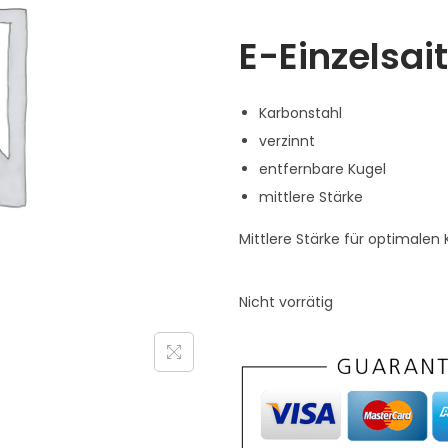
r
e
E-Einzelsait
ü
l
n
l
g
e
Karbonstahl
l
r
verzinnt
i
P
entfernbare Kugel
c
r
mittlere Stärke
h
e
Mittlere Stärke für optimalen 
e
i
r
s
P
i
Nicht vorrätig
r
s
e
t
i
:
s
9
w
,