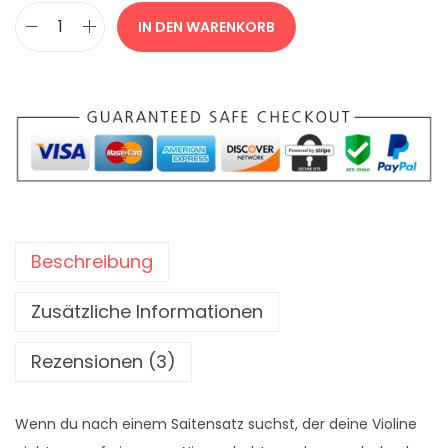
s
1
IN DEN WARENKORB
w
0
P
a
3
i
r
,
r
:
9
a
1
0
s
1
t
9
€
r
,
.
o
Beschreibung
0
E
0
v
Zusätzliche Informationen
a
€
h
Rezensionen (3)
P
i
Wenn du nach einem Saitensatz suchst, der deine Violine
r