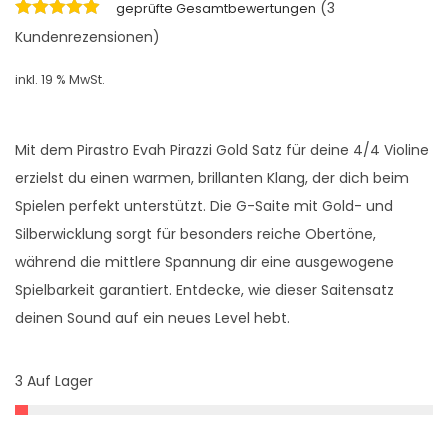
(
3
s
geprüfte Gesamtbewertungen
t
Kundenrezensionen)
p
u
r
e
inkl. 19 % MwSt.
ü
l
n
l
Mit dem Pirastro Evah Pirazzi Gold Satz für deine 4/4 Violine
g
e
erzielst du einen warmen, brillanten Klang, der dich beim
l
r
Spielen perfekt unterstützt. Die G-Saite mit Gold- und
i
P
Silberwicklung sorgt für besonders reiche Obertöne,
c
r
während die mittlere Spannung dir eine ausgewogene
h
e
Spielbarkeit garantiert. Entdecke, wie dieser Saitensatz
e
i
deinen Sound auf ein neues Level hebt.
r
s
P
i
r
s
3 Auf Lager
e
t
i
: