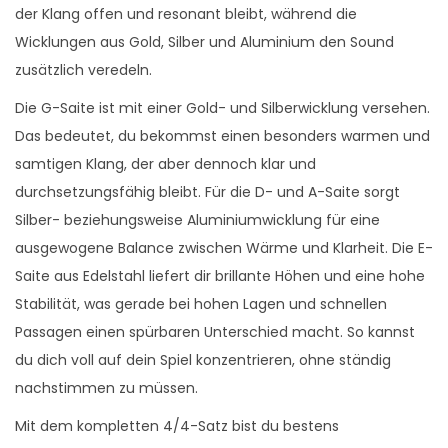
-
der Klang offen und resonant bleibt, während die
S
Wicklungen aus Gold, Silber und Aluminium den Sound
i
zusätzlich veredeln.
l
Die G-Saite ist mit einer Gold- und Silberwicklung versehen.
b
Das bedeutet, du bekommst einen besonders warmen und
e
samtigen Klang, der aber dennoch klar und
r
durchsetzungsfähig bleibt. Für die D- und A-Saite sorgt
M
Silber- beziehungsweise Aluminiumwicklung für eine
e
ausgewogene Balance zwischen Wärme und Klarheit. Die E-
n
Saite aus Edelstahl liefert dir brillante Höhen und eine hohe
g
Stabilität, was gerade bei hohen Lagen und schnellen
e
Passagen einen spürbaren Unterschied macht. So kannst
du dich voll auf dein Spiel konzentrieren, ohne ständig
nachstimmen zu müssen.
Mit dem kompletten 4/4-Satz bist du bestens