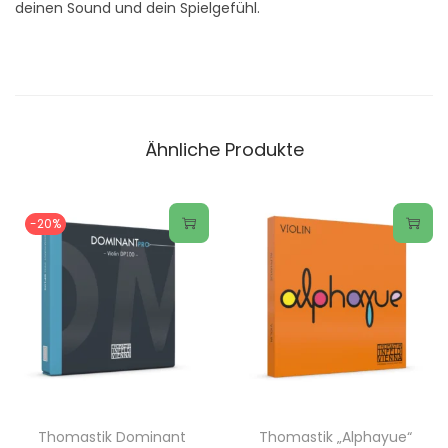
deinen Sound und dein Spielgefühl.
Ähnliche Produkte
-20%
D
i
e
s
e
s
P
Thomastik Dominant
Thomastik „Alphayue“