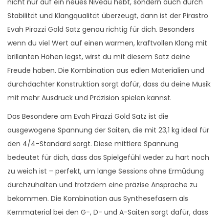
nicht nur auf ein neues Niveau hebt, sondern auch durch
a
Stabilität und Klangqualität überzeugt, dann ist der Pirastro
z
Evah Pirazzi Gold Satz genau richtig für dich. Besonders
z
wenn du viel Wert auf einen warmen, kraftvollen Klang mit
i
brillanten Höhen legst, wirst du mit diesem Satz deine
G
Freude haben. Die Kombination aus edlen Materialien und
o
durchdachter Konstruktion sorgt dafür, dass du deine Musik
l
mit mehr Ausdruck und Präzision spielen kannst.
d
S
Das Besondere am Evah Pirazzi Gold Satz ist die
a
ausgewogene Spannung der Saiten, die mit 23,1 kg ideal für
t
den 4/4-Standard sorgt. Diese mittlere Spannung
z
bedeutet für dich, dass das Spielgefühl weder zu hart noch
4
zu weich ist – perfekt, um lange Sessions ohne Ermüdung
/
durchzuhalten und trotzdem eine präzise Ansprache zu
4
bekommen. Die Kombination aus Synthesefasern als
G
Kernmaterial bei den G-, D- und A-Saiten sorgt dafür, dass