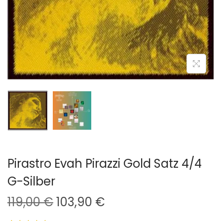
i
o
n
Pirastro Evah Pirazzi Gold Satz 4/4
G-Silber
U
A
119,00
€
103,90
€
r
k