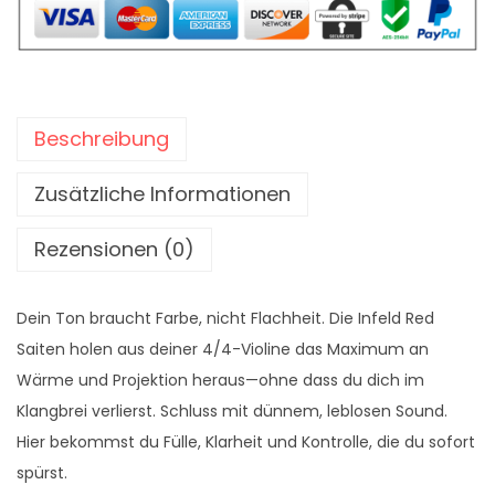
a
s
t
i
Beschreibung
k
"
Zusätzliche Informationen
I
n
Rezensionen (0)
f
e
Dein Ton braucht Farbe, nicht Flachheit. Die Infeld Red
l
Saiten holen aus deiner 4/4-Violine das Maximum an
d
Wärme und Projektion heraus—ohne dass du dich im
R
Klangbrei verlierst. Schluss mit dünnem, leblosen Sound.
e
Hier bekommst du Fülle, Klarheit und Kontrolle, die du sofort
d
spürst.
"