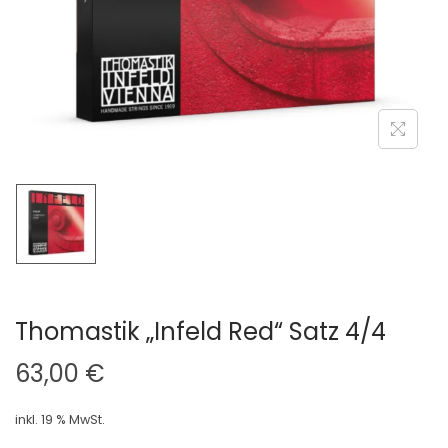
i
o
n
Thomastik „Infeld Red“ Satz 4/4
63,00
€
inkl. 19 % MwSt.