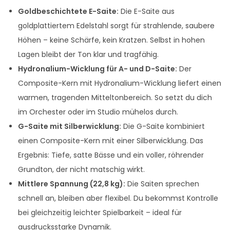
S
Goldbeschichtete E-Saite:
Die E-Saite aus
a
goldplattiertem Edelstahl sorgt für strahlende, saubere
t
Höhen – keine Schärfe, kein Kratzen. Selbst in hohen
z
Lagen bleibt der Ton klar und tragfähig.
4
Hydronalium-Wicklung für A- und D-Saite:
Der
/
Composite-Kern mit Hydronalium-Wicklung liefert einen
4
warmen, tragenden Mitteltonbereich. So setzt du dich
M
im Orchester oder im Studio mühelos durch.
e
G-Saite mit Silberwicklung:
Die G-Saite kombiniert
n
einen Composite-Kern mit einer Silberwicklung. Das
g
Ergebnis: Tiefe, satte Bässe und ein voller, röhrender
e
Grundton, der nicht matschig wirkt.
Mittlere Spannung (22,8 kg):
Die Saiten sprechen
schnell an, bleiben aber flexibel. Du bekommst Kontrolle
bei gleichzeitig leichter Spielbarkeit – ideal für
ausdrucksstarke Dynamik.