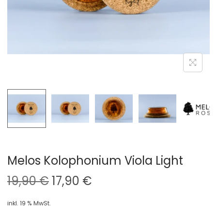
i
o
n
Melos Kolophonium Viola Light
U
A
19,90
€
17,90
€
r
k
inkl. 19 % MwSt.
s
t