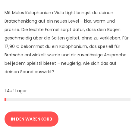
p
u
r
e
Mit Melos Kolophonium Viola Light bringst du deinen
ü
l
Bratschenklang auf ein neues Level – klar, warm und
n
l
präzise. Die leichte Formel sorgt dafür, dass dein Bogen
g
e
geschmeidig über die Saiten gleitet, ohne zu verkleben. Für
l
r
17,90 € bekommst du ein Kolophonium, das speziell für
i
P
Bratsche entwickelt wurde und dir zuverlässige Ansprache
c
r
bei jedem Spielstil bietet – neugierig, wie sich das auf
h
e
deinen Sound auswirkt?
e
i
r
s
1 Auf Lager
P
i
r
s
e
t
i
:
IN DEN WARENKORB
s
1