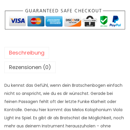
w
7
a
,
r
9
:
0
1
9
€
,
.
Beschreibung
9
0
Rezensionen (0)
€
Du kennst das Gefühl, wenn dein Bratschenbogen einfach
nicht so anspricht, wie du es dir wünschst. Gerade bei
feinen Passagen fehlt oft der letzte Funke Klarheit oder
Kontrolle. Genau hier kommt das Melos Kolophonium Viola
Light ins Spiel. Es gibt dir als Bratschist die Möglichkeit, noch
mehr aus deinem Instrument herauszuholen – ohne