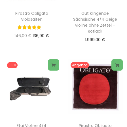
Pirastro Obligato
Gut klingende
Violasaiten
Sächsische 4/4 Geige
Violine ohne Zettel –
Rotlack
U
A
146,00
€
136,90
€
1.999,00
€
r
k
s
t
p
u
-13%
Angebot!
r
e
D
ü
l
i
n
l
e
g
e
s
l
r
e
i
P
s
c
r
P
h
e
Etui Violine 4/4
Pirastro Obligato