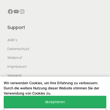
r
s
r
0
P
i
e
Facebook
YouTube
Instagram
r
s
V
€
e
t
a
Support
i
:
r
s
2
i
AGB´s
w
5
a
Datenschutz
a
9
n
r
,
t
Widerruf
:
0
e
Impressum
2
0
n
Versand
9
a
9
€
Wir verwenden Cookies, um Ihre Erfahrung zu verbessern.
u
Durch die weitere Nutzung dieser Website stimmen Sie der
,
.
f
Verwendung von Cookies zu.
0
.
Akzeptieren
0
D
© 2024 Stringsatelier. Alle Rechte vorbehalten. Entworfen